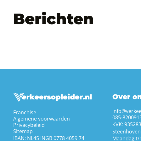
Berichten
Over o
info@verkee
Franchise
085-820091
Algemene voorwaarden
KVK: 93528
Privacybeleid
Sitemap
Steenhoven
IBAN: NL45 INGB 0778 4059 74
Maandag t/m