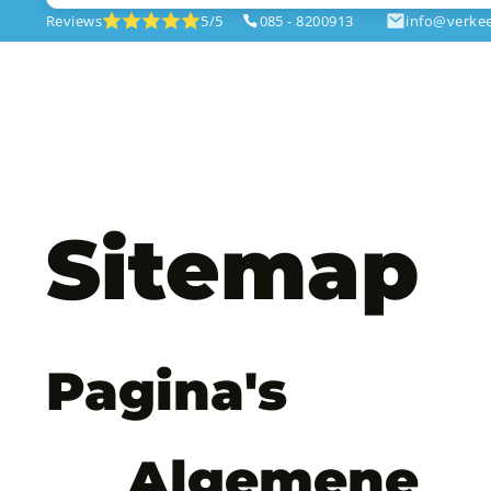
Reviews
5/5
085 - 8200913
info@verkee
Sitemap
Pagina's
Algemene