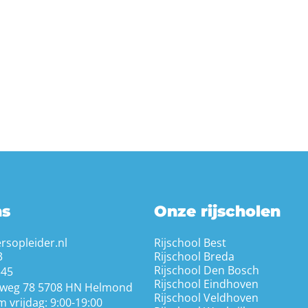
ns
Onze rijscholen
rsopleider.nl
Rijschool Best
3
Rijschool Breda
Rijschool Den Bosch
345
Rijschool Eindhoven
weg 78 5708 HN Helmond
Rijschool Veldhoven
 vrijdag: 9:00-19:00