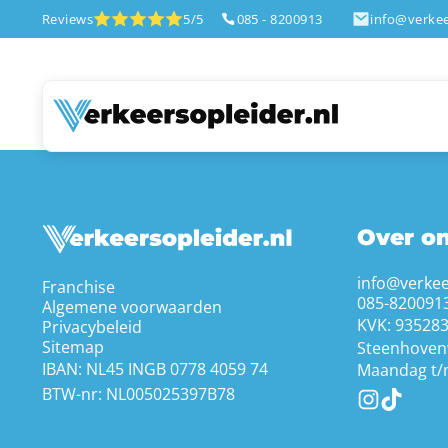
Reviews
5/5
085 - 8200913
info@verkee
Over o
info@verkee
Franchise
085-820091
Algemene voorwaarden
KVK: 93528
Privacybeleid
Sitemap
Steenhoven
IBAN: NL45 INGB 0778 4059 74
Maandag t/m
BTW-nr: NL005025397B78