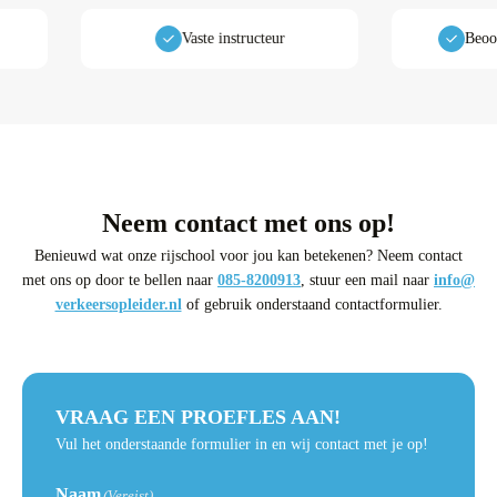
es
Vaste instructeur
Neem contact met ons op!
Benieuwd wat onze rijschool voor jou kan betekenen? Neem contact
met ons op door te bellen naar
085-8200913
, stuur een mail naar
info@
verkeersopleider.nl
of gebruik onderstaand contactformulier.
VRAAG EEN PROEFLES AAN!
Vul het onderstaande formulier in en wij contact met je op!
Naam
(Vereist)