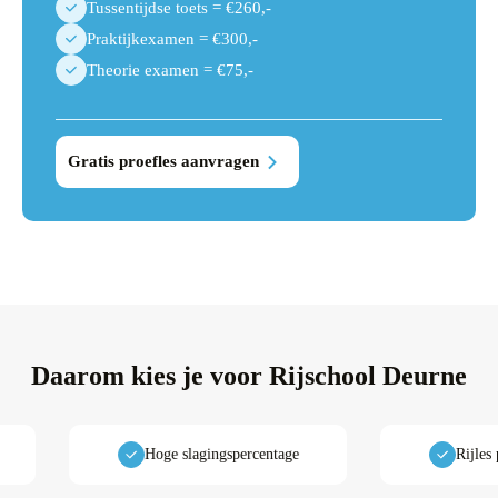
Tussentijdse toets = €260,-
Praktijkexamen = €300,-
Theorie examen = €75,-
Gratis proefles aanvragen
Daarom kies je voor
Rijschool Deurne
Hoge slagingspercentage
Rijles pak