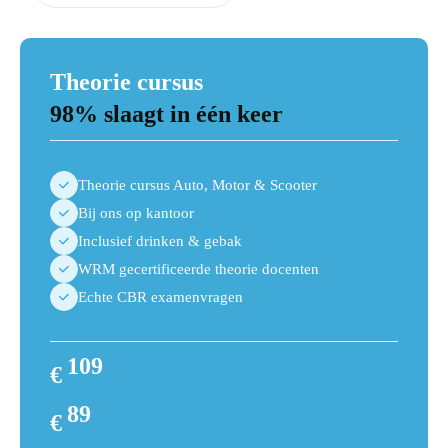
Theorie cursus
98% slaagt in één keer
Theorie cursus Auto, Motor & Scooter
Bij ons op kantoor
Inclusief drinken & gebak
WRM gecertificeerde theorie docenten
Echte CBR examenvragen
109
€
109
89
€
89