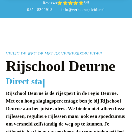
Reviews
5/5
085 - 8200913
info@verkeersopleider.nl
VEILIG DE WEG OP MET DE VERKEERSOPLEIDER
Rijschool Deurne
Geen
Rijschool Deurne is de rijexpert in de regio Deurne.
Met een hoog slagingspercentage ben je bij Rijschool
Deurne aan het juiste adres. We bieden niet alleen losse
rijlessen, reguliere rijlessen maar ook een spoedcursus
om versneld zelfstandig de weg op te kunnen. Je
rijbewijs haal je maar een keer, daarom vinden wij het