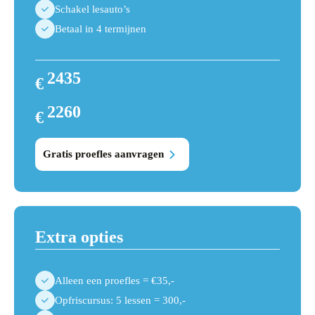
Schakel lesauto’s
Betaal in 4 termijnen
2435
€
2610
2260
€
2435
Gratis proefles aanvragen
Extra opties
Alleen een proefles = €35,-
Opfriscursus: 5 lessen = 300,-