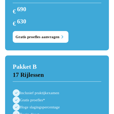
690
€
720
630
€
690
Gratis proefles aanvragen
Pakket B
17 Rijlessen
Inclusief praktijkexamen
Gratis proefles*
Hoge slagingspercentage